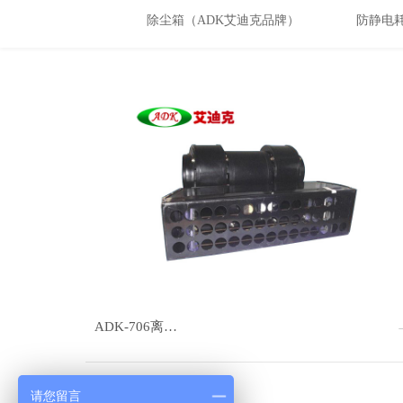
除尘箱（ADK艾迪克品牌）
防静电
ADK-706离…
请您留言