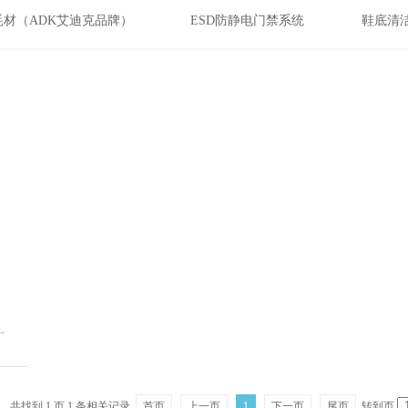
耗材（ADK艾迪克品牌）
ESD防静电门禁系统
鞋底清
共找到
1
页
1
条相关记录
首页
上一页
1
下一页
尾页
转到页